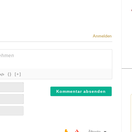
Anmelden
{}
[+]
Älteste