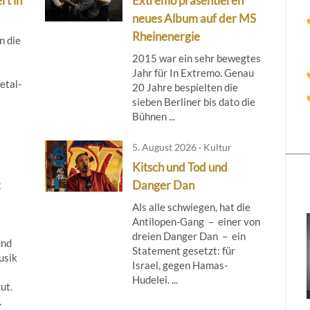
rt in
Extremo präsentieren
neues Album auf der MS
Rheinenergie
n die
2015 war ein sehr bewegtes
Jahr für In Extremo. Genau
etal-
20 Jahre bespielten die
sieben Berliner bis dato die
Bühnen ...
5. August 2026 · Kultur
Kitsch und Tod und
:
Danger Dan
Als alle schwiegen, hat die
Antilopen-Gang – einer von
dreien Danger Dan – ein
und
Statement gesetzt: für
usik
Israel, gegen Hamas-
Hudelei. ...
ut.
.