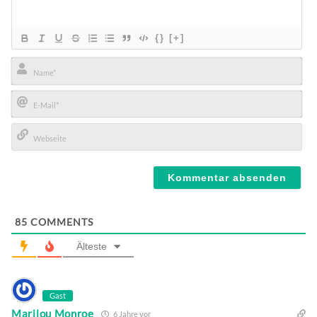
{}
[+]
Name*
E-
Mail*
Webseite
85
COMMENTS
Älteste
Gast
Marilou Monroe
6 Jahre vor