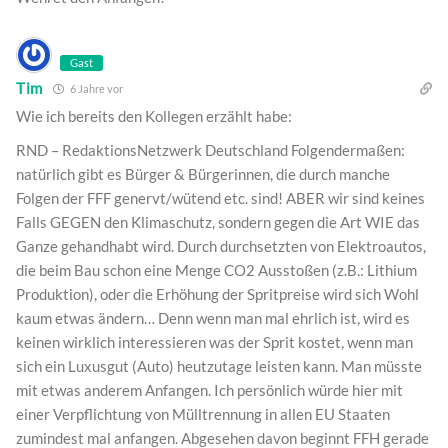
Gast
Tim
6 Jahre vor
Wie ich bereits den Kollegen erzählt habe:
RND – RedaktionsNetzwerk Deutschland Folgendermaßen:
natürlich gibt es Bürger & Bürgerinnen, die durch manche
Folgen der FFF genervt/wütend etc. sind! ABER wir sind keines
Falls GEGEN den Klimaschutz, sondern gegen die Art WIE das
Ganze gehandhabt wird. Durch durchsetzten von Elektroautos,
die beim Bau schon eine Menge CO2 Ausstoßen (z.B.: Lithium
Produktion), oder die Erhöhung der Spritpreise wird sich Wohl
kaum etwas ändern… Denn wenn man mal ehrlich ist, wird es
keinen wirklich interessieren was der Sprit kostet, wenn man
sich ein Luxusgut (Auto) heutzutage leisten kann. Man müsste
mit etwas anderem Anfangen. Ich persönlich würde hier mit
einer Verpflichtung von Mülltrennung in allen EU Staaten
zumindest mal anfangen. Abgesehen davon beginnt FFH gerade