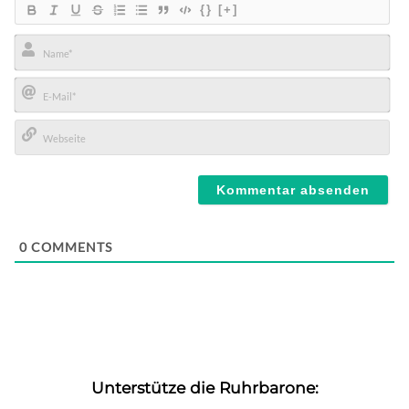
{}
[+]
Name*
E-
Mail*
Webseite
0
COMMENTS
Unterstütze die Ruhrbarone: