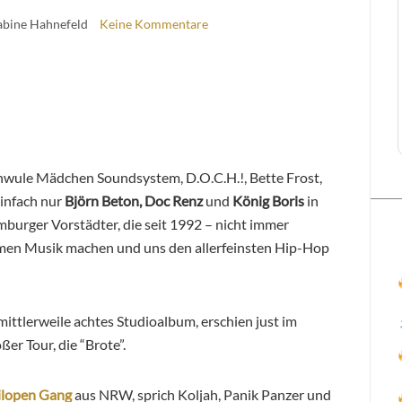
abine Hahnefeld
Keine Kommentare
Schwule Mädchen Soundsystem, D.O.C.H.!, Bette Frost,
einfach nur
Björn Beton, Doc Renz
und
König Boris
in
burger Vorstädter, die seit 1992 – nicht immer
men Musik machen und uns den allerfeinsten Hip-Hop
mittlerweile achtes Studioalbum, erschien just im
er Tour, die “Brote”.
ilopen Gang
aus NRW, sprich Koljah, Panik Panzer und