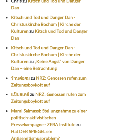
Chris
zu
Kitsch und Tod und Danger
Dan
Kitsch und Tod und Danger Dan -
Christuskirche Bochum | Kirche der
Kulturen
zu
Kitsch und Tod und Danger
Dan
Kitsch und Tod und Danger Dan -
Christuskirche Bochum | Kirche der
Kulturen
zu
„Keine Angst“ von Danger
Dan – eine Betrachtung
ร้านต่อผม
zu
NRZ: Genossen rufen zum
Zeitungsboykott auf
แป๊ปสเตย์
zu
NRZ: Genossen rufen zum
Zeitungsboykott auf
Maral Salmassi: Stellungnahme zu einer
politisch-aktivistischen
Pressekampagne - ZERA Institute
zu
Hat DER SPIEGEL ein
Antisemitismusproblem?