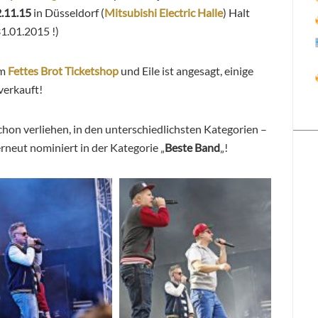
.11.15
in Düsseldorf (
Mitsubishi Electric Halle
) Halt
31.01.2015 !)
im
Fettes Brot Ticketshop
und Eile ist angesagt, einige
verkauft!
hon verliehen, in den unterschiedlichsten Kategorien –
 erneut nominiert in der Kategorie „
Beste Band
„!