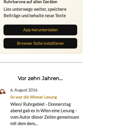
Ruhrbarone auf allen Geräten
Lies unterwegs weiter, speichere
Beiträge und behalte neue Texte
direkt im Browser im Blick.
App herunterladen
Browser Suite installieren
Vor zehn Jahren...
6. August 2016
So war die Wiener Lesung
Wien/ Ruhrgebiet - Donnerstag
abend gab es in Wien eine Lesung -
vom Autor dieser Zeilen gemeinsam
mit dem dem...