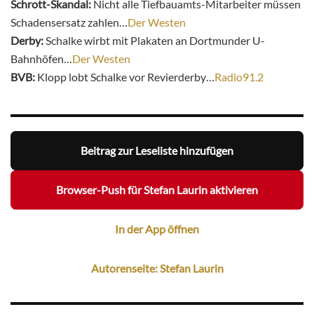
Schrott-Skandal:
Nicht alle Tiefbauamts-Mitarbeiter müssen
Schadensersatz zahlen…
Der Westen
Derby:
Schalke wirbt mit Plakaten an Dortmunder U-
Bahnhöfen…
Der Westen
BVB:
Klopp lobt Schalke vor Revierderby…
Radio91.2
Beitrag zur Leseliste hinzufügen
Browser-Push für Stefan Laurin aktivieren
In der App öffnen
Autorenseite: Stefan Laurin