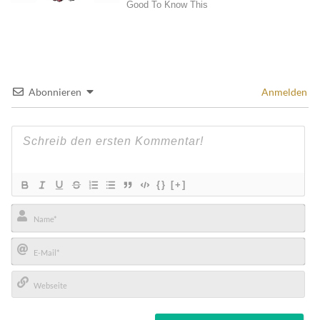
Abonnieren
Anmelden
{}
[+]
Name*
E-
Mail*
Webseite