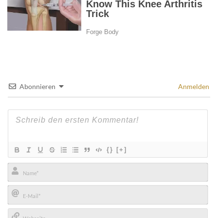
Abonnieren
Anmelden
{}
[+]
Name*
E-