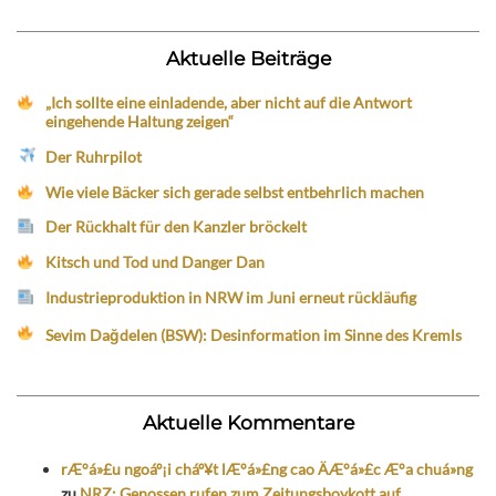
Aktuelle Beiträge
„Ich sollte eine einladende, aber nicht auf die Antwort
eingehende Haltung zeigen“
Der Ruhrpilot
Wie viele Bäcker sich gerade selbst entbehrlich machen
Der Rückhalt für den Kanzler bröckelt
Kitsch und Tod und Danger Dan
Industrieproduktion in NRW im Juni erneut rückläufig
Sevim Dağdelen (BSW): Desinformation im Sinne des Kremls
Aktuelle Kommentare
rÆ°á»£u ngoáº¡i cháº¥t lÆ°á»£ng cao ÄÆ°á»£c Æ°a chuá»ng
zu
NRZ: Genossen rufen zum Zeitungsboykott auf