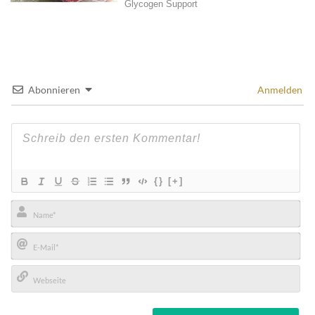
Abonnieren
Anmelden
{}
[+]
Name*
E-
Mail*
Webseite