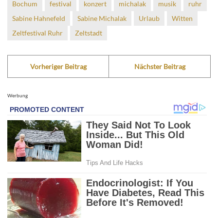
Bochum
festival
konzert
michalak
musik
ruhr
Sabine Hahnefeld
Sabine Michalak
Urlaub
Witten
Zeltfestival Ruhr
Zeltstadt
Vorheriger Beitrag
Nächster Beitrag
Werbung