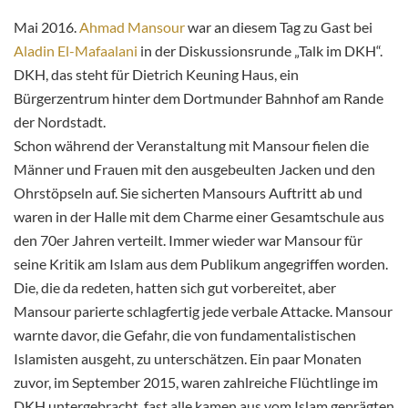
Mai 2016.
Ahmad Mansour
war an diesem Tag zu Gast bei
Aladin El-Mafaalani
in der Diskussionsrunde „Talk im DKH“.
DKH, das steht für Dietrich Keuning Haus, ein
Bürgerzentrum hinter dem Dortmunder Bahnhof am Rande
der Nordstadt.
Schon während der Veranstaltung mit Mansour fielen die
Männer und Frauen mit den ausgebeulten Jacken und den
Ohrstöpseln auf. Sie sicherten Mansours Auftritt ab und
waren in der Halle mit dem Charme einer Gesamtschule aus
den 70er Jahren verteilt. Immer wieder war
Mansour für
seine Kritik am Islam aus dem Publikum angegriffen worden.
Die, die da redeten, hatten sich gut vorbereitet, aber
Mansour parierte schlagfertig jede verbale Attacke. Mansour
warnte davor, die Gefahr, die von fundamentalistischen
Islamisten ausgeht, zu unterschätzen. Ein paar Monaten
zuvor, im September 2015, waren zahlreiche Flüchtlinge im
DKH untergebracht, fast alle kamen aus vom Islam geprägten