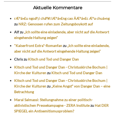
Aktuelle Kommentare
rÆ°á»£u ngoáº¡i cháº¥t lÆ°á»£ng cao ÄÆ°á»£c Æ°a chuá»ng
zu
NRZ: Genossen rufen zum Zeitungsboykott auf
Alf
zu
„Ich sollte eine einladende, aber nicht auf die Antwort
eingehende Haltung zeigen“
"Kaiserfront Extra"-Romanfan
zu
„Ich sollte eine einladende,
aber nicht auf die Antwort eingehende Haltung zeigen“
Chris
zu
Kitsch und Tod und Danger Dan
Kitsch und Tod und Danger Dan - Christuskirche Bochum |
Kirche der Kulturen
zu
Kitsch und Tod und Danger Dan
Kitsch und Tod und Danger Dan - Christuskirche Bochum |
Kirche der Kulturen
zu
„Keine Angst“ von Danger Dan – eine
Betrachtung
Maral Salmassi: Stellungnahme zu einer politisch-
aktivistischen Pressekampagne - ZERA Institute
zu
Hat DER
SPIEGEL ein Antisemitismusproblem?