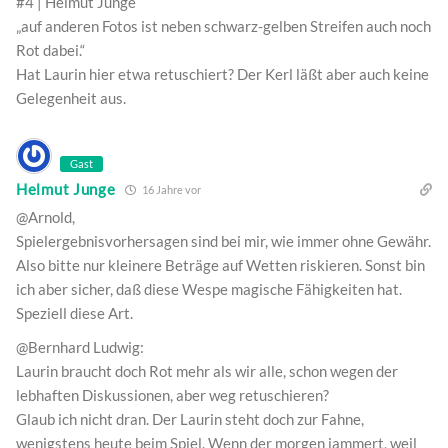
#4 | Helmut Junge
„auf anderen Fotos ist neben schwarz-gelben Streifen auch noch
Rot dabei.“
Hat Laurin hier etwa retuschiert? Der Kerl läßt aber auch keine
Gelegenheit aus.
Gast
Helmut Junge
16 Jahre vor
@Arnold,
Spielergebnisvorhersagen sind bei mir, wie immer ohne Gewähr.
Also bitte nur kleinere Beträge auf Wetten riskieren. Sonst bin
ich aber sicher, daß diese Wespe magische Fähigkeiten hat.
Speziell diese Art.
@Bernhard Ludwig:
Laurin braucht doch Rot mehr als wir alle, schon wegen der
lebhaften Diskussionen, aber weg retuschieren?
Glaub ich nicht dran. Der Laurin steht doch zur Fahne,
wenigstens heute beim Spiel. Wenn der morgen jammert, weil