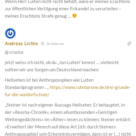
Wenn Herr Luiten nicht recht behält, wäre er meines Erachtens
zur öffentlichen Vertilgung einer Frikandel zu verurteilen –
meines Erachtens Strafe genug …
Andreas Lichte
16 Jahre vor
@ crusius
jetzt weiss ich nicht, ob du „Jan Luiten“ kennst … vielleicht
sollten wir uns Sorgen um Deutschland machen:
Hellsehen ist bei Anthroposophen wie Luiten
Standardprogramm …,
https://www.ruhrbarone.de/drei-grunde-
fur-die-waldorfschule/
„Steiner ist nach eigener Aussage Hellseher. Er behauptet, in
der »Akasha-Chronik«, einem allumfassenden »Geistigen
Weltengedächtnis« im »Äther« lesen zu können. Steiner erklärt:
»Erweitert der Mensch auf diese Art [d.h. durch Steiners
Anthroposophie] sein Erkenntnisvermögen, dann ist er (…) nicht