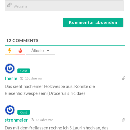
E-
Mail*
Webseite
12
COMMENTS
Älteste
Gast
Inerle
16 Jahre vor
Das sieht nach einer Holzwespe aus. Könnte die
Riesenholzwespe sein (Urocerus siricidae)
Gast
strohmeier
16 Jahre vor
Das mit dem freilassen rechne ich S.Laurin hoch an, das