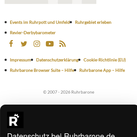
Events im Ruhrpott und Umfeld
Ruhrgebiet erleben
Revier-Derbybarometer
Impressum
Datenschutzerklärung
Cookie-Richtlinie (EU)
Ruhrbarone Browser Suite – Hilfe
Ruhrbarone App – Hilfe
© 2007 - 2026 Ruhrbarone
Datenschutz bei Ruhrbarone.de