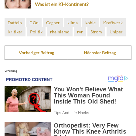
Was ist ein KI-Kontinent?
Datteln
E.On
Gegner
klima
kohle
Kraftwerk
Kritiker
Politik
rheinlamd
rvr
Strom
Uniper
Vorheriger Beitrag
Nächster Beitrag
Werbung