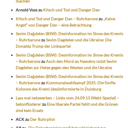
machen
Arnold Voss
zu
Kitsch und Tod und Danger Dan
Kitsch und Tod und Danger Dan – Ruhrbarone
zu
„Keine
Angst“ von Danger Dan – eine Betrachtung
Sevim Dağdelen (BSW): Desinformation im Sinne des Kremls
– Ruhrbarone
zu
Sevim Dagdelen und die Ukraine: Die
Donalda Trump der Linkspartei
Sevim Dağdelen (BSW): Desinformation im Sinne des Kremls
– Ruhrbarone
zu
Auch den Mord an Nawalny nutzt Sevim
Dagdelen zur Hetze gegen den Westen und die Ukraine
Sevim Dağdelen (BSW): Desinformation im Sinne des Kremls
– Ruhrbarone
zu
Kommunalwahlkampf 2025: Die fünfte
Kolonne des Kreml (des)informierte in Duisburg
Lass mal netzwerken – Links vom 24.09.13 (Wahl-Spezial) –
betonflüsterer
zu
Eine liberale Partei fehlt und die Grünen
sind kein Ersatz
ACK
zu
Der Ruhrpilot
Alf
zu
„Die Dekarbonisierung führt schleichend zur