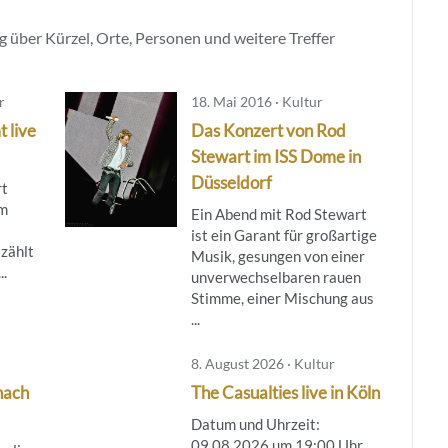
 über Kürzel, Orte, Personen und weitere Treffer
r
18. Mai 2016 · Kultur
 live
Das Konzert von Rod
Stewart im ISS Dome in
Düsseldorf
rt
im
Ein Abend mit Rod Stewart
ist ein Garant für großartige
 zählt
Musik, gesungen von einer
..
unverwechselbaren rauen
Stimme, einer Mischung aus
...
8. August 2026 · Kultur
nach
The Casualties live in Köln
Datum und Uhrzeit:
09.08.2026 um 19:00 Uhr