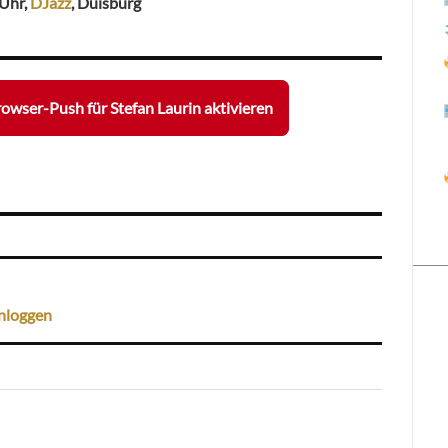
 Uhr,
DJäzz
, Duisburg
owser-Push für Stefan Laurin aktivieren
nloggen