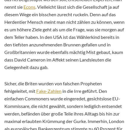
nennt sie
Econs
. Vielleicht lässt sich die Gesellschaft ja auf
diesem Wege ein bisschen zurecht ruckeln. Denn auf das
Herdentier Mensch meint man nicht zählen zu können, wenn
es um höhere Ziele geht als um die Frage, was sie morgen auf
dem Teller haben. In den USA ist das Wählerkind bereits in
den tiefsten anzunehmenden Brunnen gefallen und in
Großbritannien wurde ebenfalls mächtig Mist gebaut, kaum
dass David Cameron im Affekt seinen Landsleuten die
Gelegenheit dazu gab.
Sicher, die Briten wurden von falschen Propheten
fehlgeleitet, mit
Fake-Zahlen
in die Irre geführt. Den
einfachen Commoners wurde eingeredet, gesichtslose EU-
Kommissare, die nicht gewählt, sondern lediglich entsendet
werden, befänden über große Teile ihres Alltags bis hin zur
maximal erlaubten Krümmung der Gurke. Immerhin, London
als europäisches Bankenzentrum stimmte zu 60 Prozent für