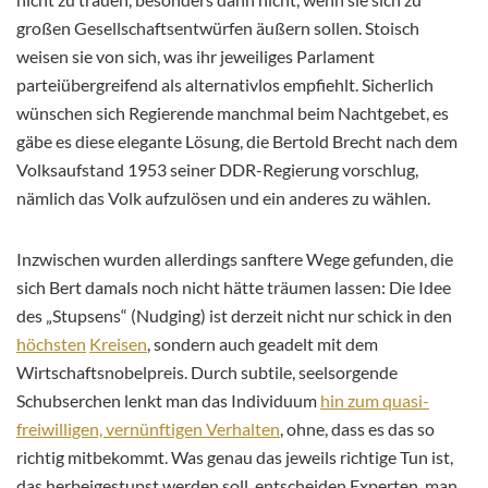
großen Gesellschaftsentwürfen äußern sollen. Stoisch
weisen sie von sich, was ihr jeweiliges Parlament
parteiübergreifend als alternativlos empfiehlt. Sicherlich
wünschen sich Regierende manchmal beim Nachtgebet, es
gäbe es diese elegante Lösung, die Bertold Brecht nach dem
Volksaufstand 1953 seiner DDR-Regierung vorschlug,
nämlich das Volk aufzulösen und ein anderes zu wählen.
Inzwischen wurden allerdings sanftere Wege gefunden, die
sich Bert damals noch nicht hätte träumen lassen: Die Idee
des „Stupsens“ (Nudging) ist derzeit nicht nur schick in den
höchsten
Kreisen
, sondern auch geadelt mit dem
Wirtschaftsnobelpreis. Durch subtile, seelsorgende
Schubserchen lenkt man das Individuum
hin zum quasi-
freiwilligen, vernünftigen Verhalten
, ohne, dass es das so
richtig mitbekommt. Was genau das jeweils richtige Tun ist,
das herbeigestupst werden soll, entscheiden Experten, man