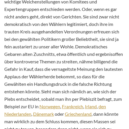
wichtige Weichenstellungen von Komitees und
Expertengruppen entschieden werden. Oder, wenn es gar
nicht anders geht, direkt von Gerichten. Sie sind zwar nicht
demokratisch von den Wählern legitimiert, doch ihre im
trauten Kreis ausgehandelten Verordnungen erfreuen sich
bei den gewählten Politikern großer Beliebtheit, sie sind ja
fein austariert zu unser aller Wohle. Demokratisches
Gebaren alten Zuschnitts, etwa öffentlich und ergebnisoffen
über kontroverse Themen zu streiten, nähme billigend die
Gefahr in Kauf, dass die vernageltste Meinung den lautesten
Applaus der Wählerherde bekommt, so dass für die
Gewählten ein Handlungsdruck in die falsche Richtung
entstehen könnte. Sieht man sich nämlich an, wie sich der
Plebs entscheidet, sobald man ihn per Plebiszit befragt, zum
Beispiel zur EU in
Norwegen
,
Frankreich
,
Irland
,
den
Niederlanden
,
Dänemark
oder
Griechenland
, dann könnte
man wirklich zu dem Schluss kommen, diesen Massen sei
nicht zu trauen, besonders dann nicht, wenn sie sich zu