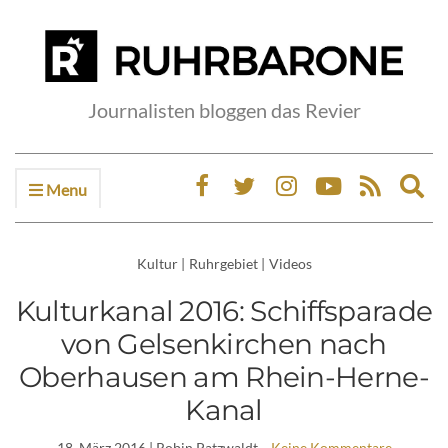
Journalisten bloggen das Revier
Menu
Ex
sea
fo
Kultur
|
Ruhrgebiet
|
Videos
Kulturkanal 2016: Schiffsparade
von Gelsenkirchen nach
Oberhausen am Rhein-Herne-
Kanal
18. März 2016
| Robin Patzwaldt
Keine Kommentare