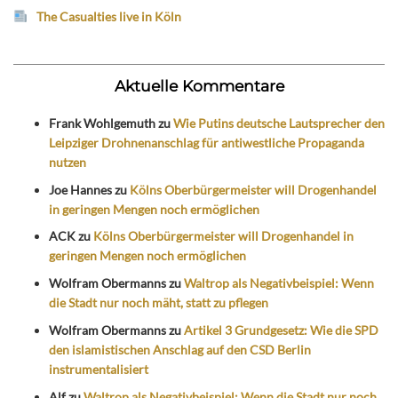
The Casualties live in Köln
Aktuelle Kommentare
Frank Wohlgemuth
zu
Wie Putins deutsche Lautsprecher den
Leipziger Drohnenanschlag für antiwestliche Propaganda
nutzen
Joe Hannes
zu
Kölns Oberbürgermeister will Drogenhandel
in geringen Mengen noch ermöglichen
ACK
zu
Kölns Oberbürgermeister will Drogenhandel in
geringen Mengen noch ermöglichen
Wolfram Obermanns
zu
Waltrop als Negativbeispiel: Wenn
die Stadt nur noch mäht, statt zu pflegen
Wolfram Obermanns
zu
Artikel 3 Grundgesetz: Wie die SPD
den islamistischen Anschlag auf den CSD Berlin
instrumentalisiert
Alf
zu
Waltrop als Negativbeispiel: Wenn die Stadt nur noch