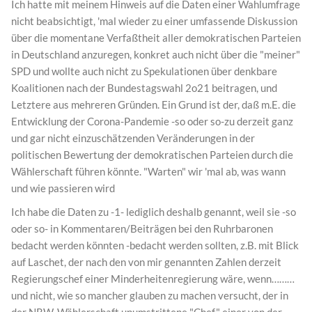
Ich hatte mit meinem Hinweis auf die Daten einer Wahlumfrage
nicht beabsichtigt, 'mal wieder zu einer umfassende Diskussion
über die momentane Verfaßtheit aller demokratischen Parteien
in Deutschland anzuregen, konkret auch nicht über die "meiner"
SPD und wollte auch nicht zu Spekulationen über denkbare
Koalitionen nach der Bundestagswahl 2o21 beitragen, und
Letztere aus mehreren Gründen. Ein Grund ist der, daß m.E. die
Entwicklung der Corona-Pandemie -so oder so-zu derzeit ganz
und gar nicht einzuschätzenden Veränderungen in der
politischen Bewertung der demokratischen Parteien durch die
Wählerschaft führen könnte. "Warten" wir 'mal ab, was wann
und wie passieren wird
Ich habe die Daten zu -1- lediglich deshalb genannt, weil sie -so
oder so- in Kommentaren/Beiträgen bei den Ruhrbaronen
bedacht werden könnten -bedacht werden sollten, z.B. mit Blick
auf Laschet, der nach den von mir genannten Zahlen derzeit
Regierungschef einer Minderheitenregierung wäre, wenn………
und nicht, wie so mancher glauben zu machen versucht, der in
der NRW-Wählerschaft unumstrittene "Chef" einer von der