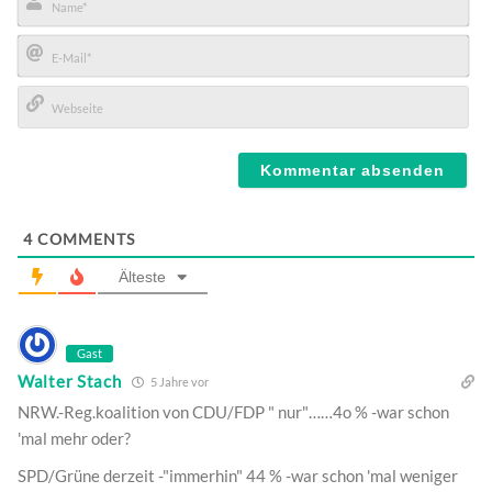
Name*
E-
Mail*
Webseite
4
COMMENTS
Älteste
Gast
Walter Stach
5 Jahre vor
NRW.-Reg.koalition von CDU/FDP " nur"……4o % -war schon
'mal mehr oder?
SPD/Grüne derzeit -"immerhin" 44 % -war schon 'mal weniger