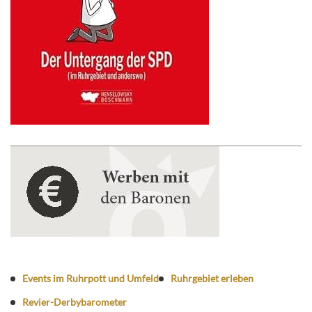
Events im Ruhrpott und Umfeld
Ruhrgebiet erleben
Revier-Derbybarometer