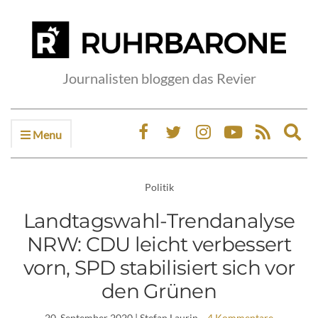
Journalisten bloggen das Revier
Menu
Ex
sea
fo
Politik
Landtagswahl-Trendanalyse
NRW: CDU leicht verbessert
vorn, SPD stabilisiert sich vor
den Grünen
20. September 2020
| Stefan Laurin
4 Kommentare