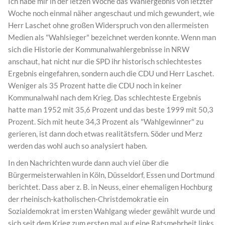
Ich habe mir in der letzen Woche das Wahlergebnis von letzter
Woche noch einmal näher angeschaut und mich gewundert, wie
Herr Laschet ohne großen Widerspruch von den allermeisten
Medien als "Wahlsieger" bezeichnet werden konnte. Wenn man
sich die Historie der Kommunalwahlergebnisse in NRW
anschaut, hat nicht nur die SPD ihr historisch schlechtestes
Ergebnis eingefahren, sondern auch die CDU und Herr Laschet.
Weniger als 35 Prozent hatte die CDU noch in keiner
Kommunalwahl nach dem Krieg. Das schlechteste Ergebnis
hatte man 1952 mit 35,6 Prozent und das beste 1999 mit 50,3
Prozent. Sich mit heute 34,3 Prozent als "Wahlgewinner" zu
gerieren, ist dann doch etwas realitätsfern. Söder und Merz
werden das wohl auch so analysiert haben.
In den Nachrichten wurde dann auch viel über die
Bürgermeisterwahlen in Köln, Düsseldorf, Essen und Dortmund
berichtet. Dass aber z. B. in Neuss, einer ehemaligen Hochburg
der rheinisch-katholischen-Christdemokratie ein
Sozialdemokrat im ersten Wahlgang wieder gewählt wurde und
sich seit dem Krieg zum ersten mal auf eine Ratsmehrheit links