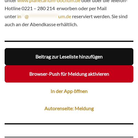
unter
www.planetarium-bochum.de
oder über die Telefon-
Hotline 0221 – 280 214 erworben oder per Mail
unter
in
**
@
****************
um.de
reserviert werden. Sie sind
auch an der Abendkasse erhältlich.
Beitrag zur Leseliste hinzufügen
Browser-Push für Meldung aktivieren
In der App öffnen
Autorenseite: Meldung