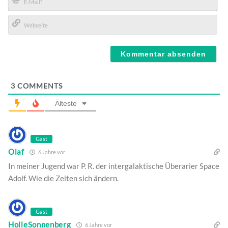
E-
Mail*
Webseite
3
COMMENTS
Älteste
Gast
Olaf
6 Jahre vor
In meiner Jugend war P. R. der intergalaktische Überarier Space
Adolf. Wie die Zeiten sich ändern.
Gast
HolleSonnenberg
6 Jahre vor