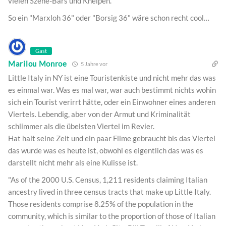
vielen Szene-Bars und Kneipen.
So ein "Marxloh 36" oder "Borsig 36" wäre schon recht cool…
Gast
Marilou Monroe
5 Jahre vor
Little Italy in NY ist eine Touristenkiste und nicht mehr das was
es einmal war. Was es mal war, war auch bestimmt nichts wohin
sich ein Tourist verirrt hätte, oder ein Einwohner eines anderen
Viertels. Lebendig, aber von der Armut und Kriminalität
schlimmer als die übelsten Viertel im Revier.
Hat halt seine Zeit und ein paar Filme gebraucht bis das Viertel
das wurde was es heute ist, obwohl es eigentlich das was es
darstellt nicht mehr als eine Kulisse ist.
"As of the 2000 U.S. Census, 1,211 residents claiming Italian
ancestry lived in three census tracts that make up Little Italy.
Those residents comprise 8.25% of the population in the
community, which is similar to the proportion of those of Italian