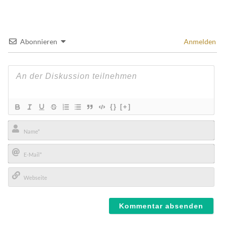
Abonnieren
Anmelden
{}
[+]
Name*
E-
Mail*
Webseite