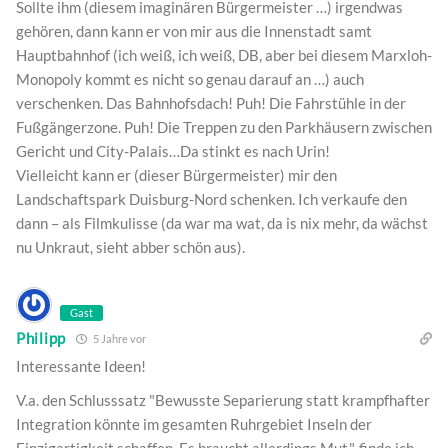
Sollte ihm (diesem imaginären Bürgermeister …) irgendwas
gehören, dann kann er von mir aus die Innenstadt samt
Hauptbahnhof (ich weiß, ich weiß, DB, aber bei diesem Marxloh-
Monopoly kommt es nicht so genau darauf an …) auch
verschenken. Das Bahnhofsdach! Puh! Die Fahrstühle in der
Fußgängerzone. Puh! Die Treppen zu den Parkhäusern zwischen
Gericht und City-Palais…Da stinkt es nach Urin!
Vielleicht kann er (dieser Bürgermeister) mir den
Landschaftspark Duisburg-Nord schenken. Ich verkaufe den
dann – als Filmkulisse (da war ma wat, da is nix mehr, da wächst
nu Unkraut, sieht abber schön aus).
Gast
Philipp
5 Jahre vor
Interessante Ideen!
V.a. den Schlusssatz "Bewusste Separierung statt krampfhafter
Integration könnte im gesamten Ruhrgebiet Inseln der
Einzigartigkeit schaffen. Es braucht allerdings Mut.", finde ich