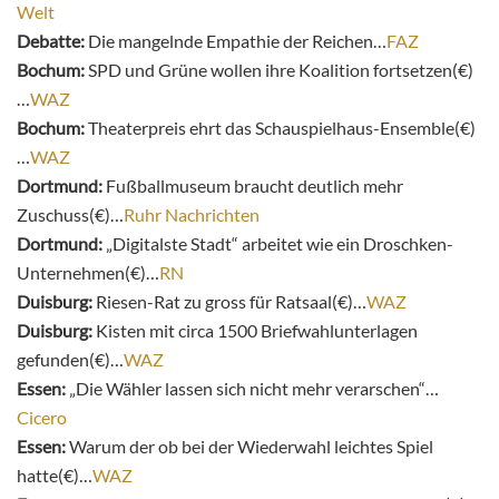
Welt
Debatte:
Die mangelnde Empathie der Reichen…
FAZ
Bochum:
SPD und Grüne wollen ihre Koalition fortsetzen(€)
…
WAZ
Bochum:
Theaterpreis ehrt das Schauspielhaus-Ensemble(€)
…
WAZ
Dortmund:
Fußballmuseum braucht deutlich mehr
Zuschuss(€)…
Ruhr Nachrichten
Dortmund:
„Digitalste Stadt“ arbeitet wie ein Droschken-
Unternehmen(€)…
RN
Duisburg:
Riesen-Rat zu gross für Ratsaal(€)…
WAZ
Duisburg:
Kisten mit circa 1500 Briefwahlunterlagen
gefunden(€)…
WAZ
Essen:
„Die Wähler lassen sich nicht mehr verarschen“…
Cicero
Essen:
Warum der ob bei der Wiederwahl leichtes Spiel
hatte(€)…
WAZ