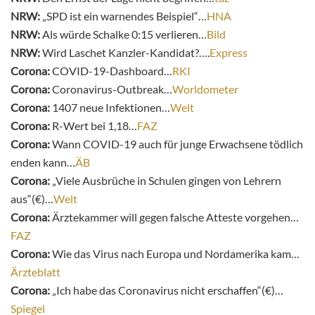
NRW:
„SPD ist ein warnendes Beispiel“…
HNA
NRW:
Als würde Schalke 0:15 verlieren…
Bild
NRW:
Wird Laschet Kanzler-Kandidat?….
Express
Corona:
COVID-19-Dashboard…
RKI
Corona:
Coronavirus-Outbreak…
Worldometer
Corona:
1407 neue Infektionen…
Welt
Corona:
R-Wert bei 1,18…
FAZ
Corona:
Wann COVID-19 auch für junge Erwachsene tödlich
enden kann…
ÄB
Corona:
„Viele Ausbrüche in Schulen gingen von Lehrern
aus“(€)…
Welt
Corona:
Ärztekammer will gegen falsche Atteste vorgehen…
FAZ
Corona:
Wie das Virus nach Europa und Nordamerika kam…
Ärzteblatt
Corona:
„Ich habe das Coronavirus nicht erschaffen“(€)…
Spiegel