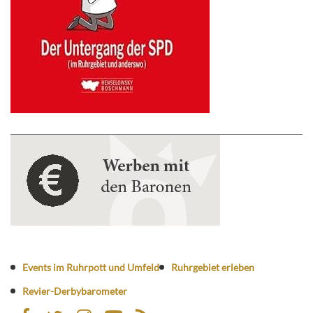
Events im Ruhrpott und Umfeld
Ruhrgebiet erleben
Revier-Derbybarometer