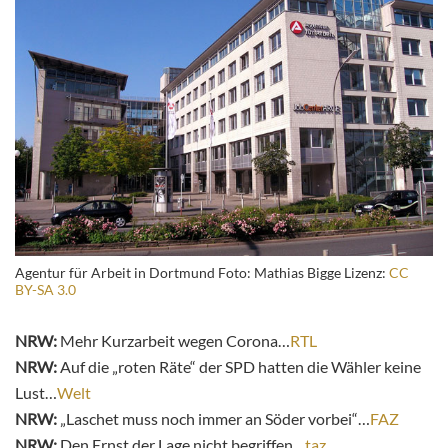
Agentur für Arbeit in Dortmund Foto: Mathias Bigge Lizenz:
CC
BY-SA 3.0
NRW:
Mehr Kurzarbeit wegen Corona…
RTL
NRW:
Auf die „roten Räte“ der SPD hatten die Wähler keine
Lust…
Welt
NRW:
„Laschet muss noch immer an Söder vorbei“…
FAZ
NRW:
Den Ernst der Lage nicht begriffen…
taz