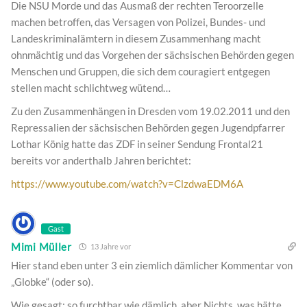
Die NSU Morde und das Ausmaß der rechten Teroorzelle
machen betroffen, das Versagen von Polizei, Bundes- und
Landeskriminalämtern in diesem Zusammenhang macht
ohnmächtig und das Vorgehen der sächsischen Behörden gegen
Menschen und Gruppen, die sich dem couragiert entgegen
stellen macht schlichtweg wütend…
Zu den Zusammenhängen in Dresden vom 19.02.2011 und den
Repressalien der sächsischen Behörden gegen Jugendpfarrer
Lothar König hatte das ZDF in seiner Sendung Frontal21
bereits vor anderthalb Jahren berichtet:
https://www.youtube.com/watch?v=ClzdwaEDM6A
Gast
Mimi Müller
13 Jahre vor
Hier stand eben unter 3 ein ziemlich dämlicher Kommentar von
„Globke“ (oder so).
Wie gesagt: so furchtbar wie dämlich, aber Nichts, was hätte