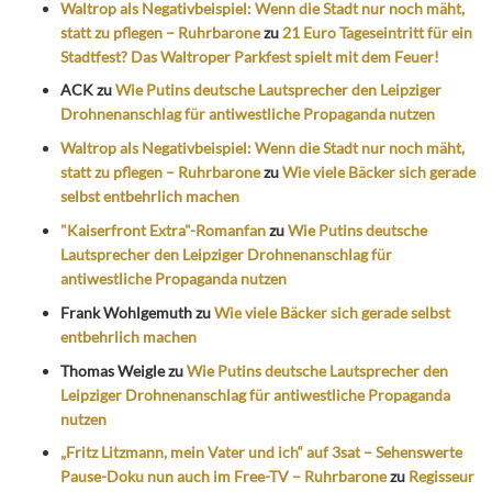
Waltrop als Negativbeispiel: Wenn die Stadt nur noch mäht,
statt zu pflegen – Ruhrbarone
zu
21 Euro Tageseintritt für ein
Stadtfest? Das Waltroper Parkfest spielt mit dem Feuer!
ACK
zu
Wie Putins deutsche Lautsprecher den Leipziger
Drohnenanschlag für antiwestliche Propaganda nutzen
Waltrop als Negativbeispiel: Wenn die Stadt nur noch mäht,
statt zu pflegen – Ruhrbarone
zu
Wie viele Bäcker sich gerade
selbst entbehrlich machen
"Kaiserfront Extra"-Romanfan
zu
Wie Putins deutsche
Lautsprecher den Leipziger Drohnenanschlag für
antiwestliche Propaganda nutzen
Frank Wohlgemuth
zu
Wie viele Bäcker sich gerade selbst
entbehrlich machen
Thomas Weigle
zu
Wie Putins deutsche Lautsprecher den
Leipziger Drohnenanschlag für antiwestliche Propaganda
nutzen
„Fritz Litzmann, mein Vater und ich“ auf 3sat – Sehenswerte
Pause-Doku nun auch im Free-TV – Ruhrbarone
zu
Regisseur