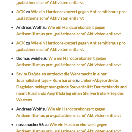
„palästinensische“ Aktivisten entlarvt
ACK
zu
Wie ein Hardcorekonzert gegen Antisemitismus pro-
„palästinensische“ Aktivisten entlarvt
Andreas Wolf
zu
Wie ein Hardcorekonzert gegen
Antisemitismus pro-„palästinensische“ Aktivisten entlarvt
ACK
zu
Wie ein Hardcorekonzert gegen Antisemitismus pro-
„palästinensische“ Aktivisten entlarvt
thomas weigle
zu
Wie ein Hardcorekonzert gegen
Antisemitismus pro-„palästinensische“ Aktivisten entlarvt
Sevim Dağdelen entdeckt die Wehrmacht in einer
Journalistenfrage – Ruhrbarone
zu
Linken-Abgeordnete
Dagdelen beklagt mangelnde Souveränität Deutschlands und
nennt Russlands Angriffskrieg einen Stellvertreterkrieg des
Westens
Andreas Wolf
zu
Wie ein Hardcorekonzert gegen
Antisemitismus pro-„palästinensische“ Aktivisten entlarvt
nussknacker56
zu
Wie ein Hardcorekonzert gegen
Antisemitismus pro-„palästinensische“ Aktivisten entlarvt