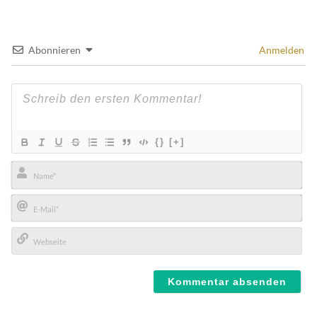
Abonnieren
Anmelden
{}
[+]
Name*
E-
Mail*
Webseite