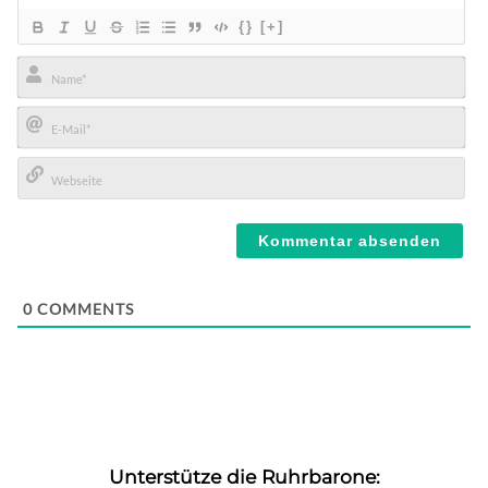
{}
[+]
Name*
E-
Mail*
Webseite
0
COMMENTS
Unterstütze die Ruhrbarone: