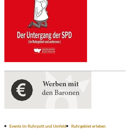
Events im Ruhrpott und Umfeld
Ruhrgebiet erleben