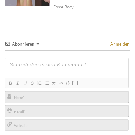
Abonnieren
Anmelden
{}
[+]
Name*
E-
Mail*
Webseite