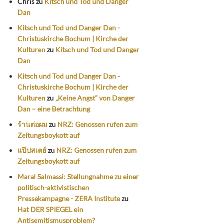
Chris
zu
Kitsch und Tod und Danger
Dan
Kitsch und Tod und Danger Dan -
Christuskirche Bochum | Kirche der
Kulturen
zu
Kitsch und Tod und Danger
Dan
Kitsch und Tod und Danger Dan -
Christuskirche Bochum | Kirche der
Kulturen
zu
„Keine Angst“ von Danger
Dan – eine Betrachtung
ร้านต่อผม
zu
NRZ: Genossen rufen zum
Zeitungsboykott auf
แป๊ปสเตย์
zu
NRZ: Genossen rufen zum
Zeitungsboykott auf
Maral Salmassi: Stellungnahme zu einer
politisch-aktivistischen
Pressekampagne - ZERA Institute
zu
Hat DER SPIEGEL ein
Antisemitismusproblem?