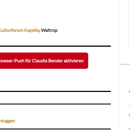
Kulturforum Kapelle
, Waltrop
owser-Push für Claudia Bender aktivieren
nloggen