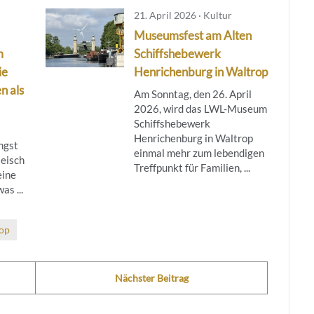
21. April 2026 · Kultur
Museumsfest am Alten
m
Schiffshebewerk
ie
Henrichenburg in Waltrop
n als
Am Sonntag, den 26. April
2026, wird das LWL-Museum
Schiffshebewerk
Henrichenburg in Waltrop
ängst
einmal mehr zum lebendigen
leisch
Treffpunkt für Familien, ...
eine
as ...
op
Nächster Beitrag