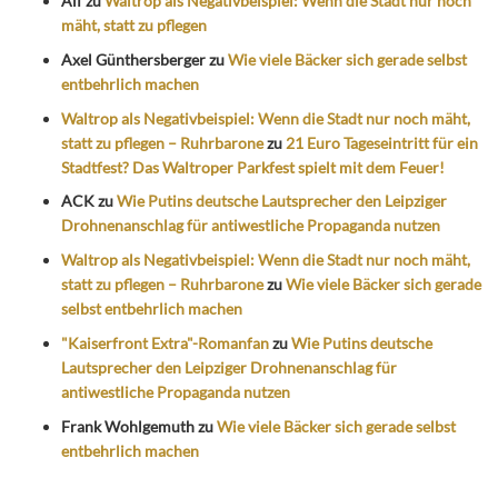
Alf
zu
Waltrop als Negativbeispiel: Wenn die Stadt nur noch
mäht, statt zu pflegen
Axel Günthersberger
zu
Wie viele Bäcker sich gerade selbst
entbehrlich machen
Waltrop als Negativbeispiel: Wenn die Stadt nur noch mäht,
statt zu pflegen – Ruhrbarone
zu
21 Euro Tageseintritt für ein
Stadtfest? Das Waltroper Parkfest spielt mit dem Feuer!
ACK
zu
Wie Putins deutsche Lautsprecher den Leipziger
Drohnenanschlag für antiwestliche Propaganda nutzen
Waltrop als Negativbeispiel: Wenn die Stadt nur noch mäht,
statt zu pflegen – Ruhrbarone
zu
Wie viele Bäcker sich gerade
selbst entbehrlich machen
"Kaiserfront Extra"-Romanfan
zu
Wie Putins deutsche
Lautsprecher den Leipziger Drohnenanschlag für
antiwestliche Propaganda nutzen
Frank Wohlgemuth
zu
Wie viele Bäcker sich gerade selbst
entbehrlich machen