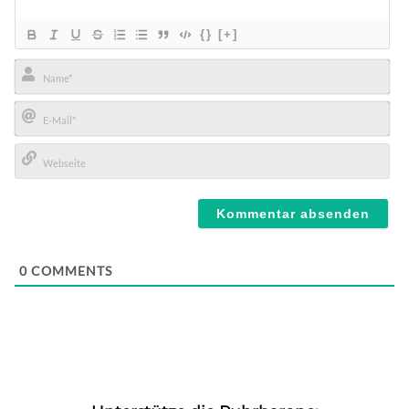
{}
[+]
Name*
E-
Mail*
Webseite
0
COMMENTS