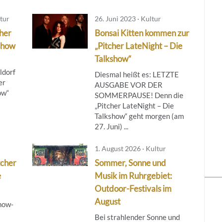
tur
26. Juni 2023 · Kultur
her
Bonsai Kitten kommen zur
show
„Pitcher LateNight – Die
Talkshow“
ldorf
Diesmal heißt es: LETZTE
er
AUSGABE VOR DER
ow“
SOMMERPAUSE! Denn die
„Pitcher LateNight – Die
Talkshow“ geht morgen (am
27. Juni) ...
1. August 2026 · Kultur
tcher
Sommer, Sonne und
e
Musik im Ruhrgebiet:
Outdoor-Festivals im
August
how-
Bei strahlender Sonne und