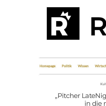
Homepage
Politik
Wissen
Wirtsch
Kul
„Pitcher LateNi
in die