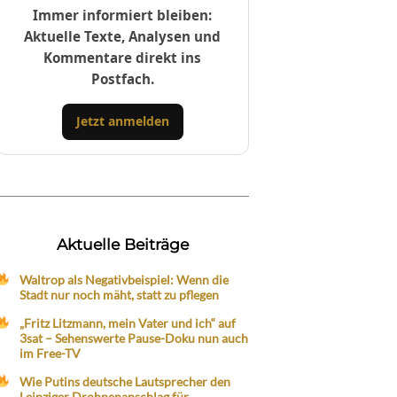
Immer informiert bleiben:
Aktuelle Texte, Analysen und
Kommentare direkt ins
Postfach.
Jetzt anmelden
Aktuelle Beiträge
Waltrop als Negativbeispiel: Wenn die
Stadt nur noch mäht, statt zu pflegen
„Fritz Litzmann, mein Vater und ich“ auf
3sat – Sehenswerte Pause-Doku nun auch
im Free-TV
Wie Putins deutsche Lautsprecher den
Leipziger Drohnenanschlag für