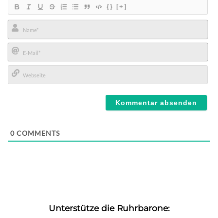
{}
[+]
Name*
E-
Mail*
Webseite
0
COMMENTS
Unterstütze die Ruhrbarone: