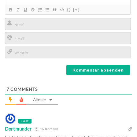
{}
[+]
Name*
E-
Mail*
Webseite
7
COMMENTS
Älteste
Gast
Dortmunder
16 Jahre vor