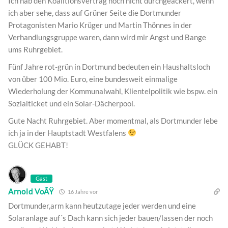
Ich hab den Koalitionsvertrag noch nicht durchgeackert, wenn
ich aber sehe, dass auf Grüner Seite die Dortmunder
Protagonisten Mario Krüger und Martin Thönnes in der
Verhandlungsgruppe waren, dann wird mir Angst und Bange
ums Ruhrgebiet.
Fünf Jahre rot-grün in Dortmund bedeuten ein Haushaltsloch
von über 100 Mio. Euro, eine bundesweit einmalige
Wiederholung der Kommunalwahl, Klientelpolitik wie bspw. ein
Sozialticket und ein Solar-Dächerpool.
Gute Nacht Ruhrgebiet. Aber momentmal, als Dortmunder lebe
ich ja in der Hauptstadt Westfalens
GLÜCK GEHABT!
Gast
Arnold VoÃŸ
16 Jahre vor
Dortmunder,arm kann heutzutage jeder werden und eine
Solaranlage auf´s Dach kann sich jeder bauen/lassen der noch