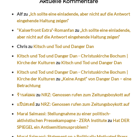
Aktuelle Kommentare
Alf
zu
„Ich sollte eine einladende, aber nicht auf die Antwort
eingehende Haltung zeigen“
"Kaiserfront Extra"-Romanfan
zu
„Ich sollte eine einladende,
aber nicht auf die Antwort eingehende Haltung zeigen“
Chris
zu
Kitsch und Tod und Danger Dan
Kitsch und Tod und Danger Dan - Christuskirche Bochum |
Kirche der Kulturen
zu
Kitsch und Tod und Danger Dan
Kitsch und Tod und Danger Dan - Christuskirche Bochum |
Kirche der Kulturen
zu
„Keine Angst“ von Danger Dan – eine
Betrachtung
ร้านต่อผม
zu
NRZ: Genossen rufen zum Zeitungsboykott auf
แป๊ปสเตย์
zu
NRZ: Genossen rufen zum Zeitungsboykott auf
Maral Salmassi: Stellungnahme zu einer politisch-
aktivistischen Pressekampagne - ZERA Institute
zu
Hat DER
SPIEGEL ein Antisemitismusproblem?
Maral Salmassi: Statement on a Politically Motivated Press