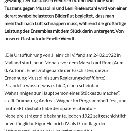
gewaltig. Der Austausch Heinrich IV. und Mathilde von
Tusziens gegen Mussolini und Leni Riefenstahl wird von einer
derart symbolbelasteten Bilderflut begleitet, dass man
mehrfach nach Luft schnappen muss, während die großartige
Leistung des Ensembles mit dem Stück darin untergeht. Von
unserer Gastautorin Emelie Wendt.
„Die Uraufführung von ‚Heinrich IV.’ fand am 24.02.1922 in
Mailand statt, neun Monate vor dem Marsch auf Rom (Anm.
d. Autorin: Eine Drohgebärde der Faschisten, die zur
Ernennung Mussolinis zum Regierungschef führte).
Pirandello wusste, was es hieß, einen scheinbar
Wahnsinnigen zur Hauptperson eines Stückes zu machen“,
stellt Dramaturg Andreas Wagner im Programmheft fest, und
mutmaßt, deshalb habe der spätere Literatur-
Nobelpreisträger die bekannte, jedoch 1922 zeitgeschichtlich
unverfängliche Figur Heinrich IV. als Grundlage der
Wahnvorstellung seiner Hauptfigur gewählt: