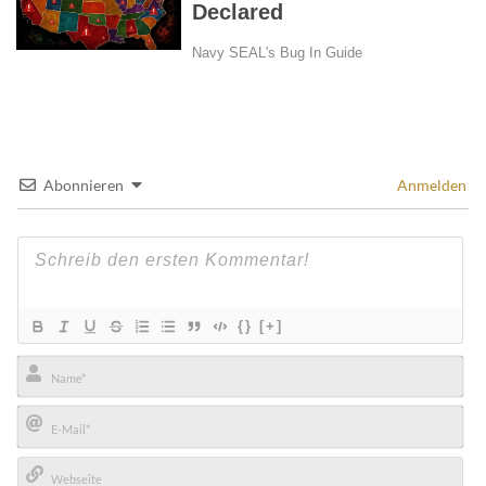
Abonnieren
Anmelden
{}
[+]
Name*
E-
Mail*