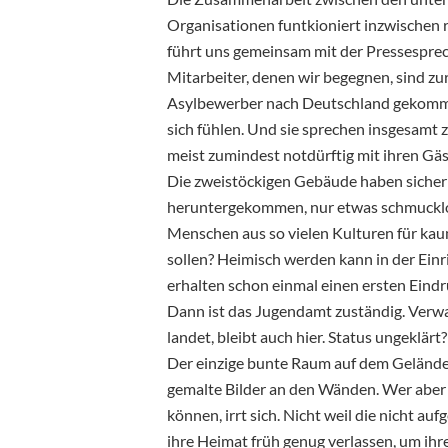
Organisationen funtkioniert inzwischen re
führt uns gemeinsam mit der Pressespre
Mitarbeiter, denen wir begegnen, sind zurü
Asylbewerber nach Deutschland gekomme
sich fühlen. Und sie sprechen insgesamt 
meist zumindest notdürftig mit ihren Gä
Die zweistöckigen Gebäude haben sicher
heruntergekommen, nur etwas schmucklos
Menschen aus so vielen Kulturen für kaum 
sollen? Heimisch werden kann in der Ein
erhalten schon einmal einen ersten Eindr
Dann ist das Jugendamt zuständig. Verw
landet, bleibt auch hier. Status ungeklärt
Der einzige bunte Raum auf dem Gelände 
gemalte Bilder an den Wänden. Wer aber 
können, irrt sich. Nicht weil die nicht a
ihre Heimat früh genug verlassen, um ih