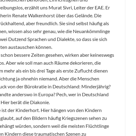
ibungslos, erzählt uns Murat Sivri, Leiter der EAE. Er
cherin Renate Walkenhorst über das Gelände. Die
ckhaltend, aber freundlich. Sie sind selbst häufig als
n, wissen also sehr genau, wie die Neuankömmlinge
zwei Dutzend Sprachen und Dialekte, so dass sie sich
sten austauschen können.
 schon bessere Zeiten gesehen, wirken aber keineswegs
. Aber wie soll man auch Räume dekorieren, die
mehr als ein bis drei Tage als erste Zuflucht dienen
richtung ja ohnehin niemand. Aber die Menschen
uck von der Bürokratie in Deutschland: Minderjährig?
andte anderswo in Europa? Pech, wer in Deutschland
? Hier berät die Diakonie.
ist der Kinderhort. Hier hängen von den Kindern
glaubt, auf den Bildern häufig Kriegszenen sehen zu
ufgehängt würden, sondern weil die meisten Flüchtlinge
ren Kindern diese traumatischen Szenen zu