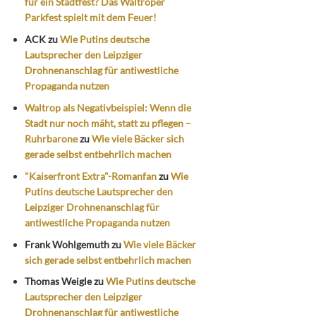
für ein Stadtfest? Das Waltroper
Parkfest spielt mit dem Feuer!
ACK
zu
Wie Putins deutsche
Lautsprecher den Leipziger
Drohnenanschlag für antiwestliche
Propaganda nutzen
Waltrop als Negativbeispiel: Wenn die
Stadt nur noch mäht, statt zu pflegen –
Ruhrbarone
zu
Wie viele Bäcker sich
gerade selbst entbehrlich machen
"Kaiserfront Extra"-Romanfan
zu
Wie
Putins deutsche Lautsprecher den
Leipziger Drohnenanschlag für
antiwestliche Propaganda nutzen
Frank Wohlgemuth
zu
Wie viele Bäcker
sich gerade selbst entbehrlich machen
Thomas Weigle
zu
Wie Putins deutsche
Lautsprecher den Leipziger
Drohnenanschlag für antiwestliche