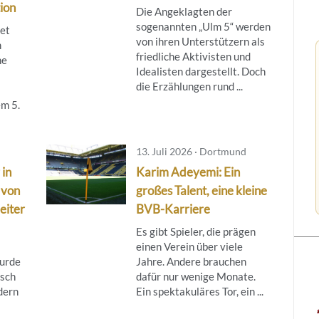
ion
Die Angeklagten der
sogenannten „Ulm 5“ werden
tet
von ihren Unterstützern als
m
friedliche Aktivisten und
ne
Idealisten dargestellt. Doch
die Erzählungen rund ...
m 5.
13. Juli 2026 · Dortmund
in
Karim Adeyemi: Ein
 von
großes Talent, eine kleine
eiter
BVB-Karriere
Es gibt Spieler, die prägen
einen Verein über viele
wurde
Jahre. Andere brauchen
nsch
dafür nur wenige Monate.
dern
Ein spektakuläres Tor, ein ...