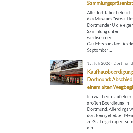
Sammlungspräsentat
Alle drei Jahre beleuch
das Museum Ostwall i
Dortmunder U die eige
Sammlung unter
wechselnden
Gesichtspunkten: Ab de
September ...
15. Juli 2026 · Dortmund
Kaufhausbeerdigung 
Dortmund: Abschied
einem alten Wegbegl
Ich war heute auf einer
großen Beerdigung in
Dortmund. Allerdings 
dort kein geliebter Me
zu Grabe getragen, son
ein ...