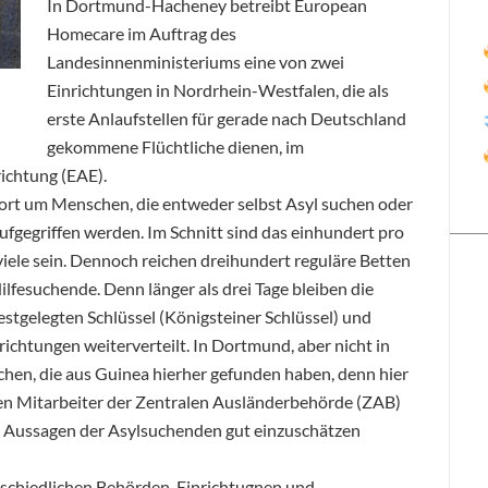
In Dortmund-Hacheney betreibt European
Homecare im Auftrag des
Landesinnenministeriums eine von zwei
Einrichtungen in Nordrhein-Westfalen, die als
erste Anlaufstellen für gerade nach Deutschland
gekommene Flüchtliche dienen, im
ichtung (EAE).
ort um Menschen, die entweder selbst Asyl suchen oder
fgegriffen werden. Im Schnitt sind das einhundert pro
viele sein. Dennoch reichen dreihundert reguläre Betten
ilfesuchende. Denn länger als drei Tage bleiben die
stgelegten Schlüssel (Königsteiner Schlüssel) und
richtungen weiterverteilt. In Dortmund, aber nicht in
hen, die aus Guinea hierher gefunden haben, denn hier
gen Mitarbeiter der Zentralen Ausländerbehörde (ZAB)
die Aussagen der Asylsuchenden gut einzuschätzen
schiedlichen Behörden, Einrichtugnen und