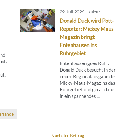
29. Juli 2026 · Kultur
Donald Duck wird Pott-
:
Reporter: Mickey Maus
Magazin bringt
Entenhausen ins
Ruhrgebiet
und
usik
Entenhausen goes Ruhr:
Donald Duck besucht in der
ut.
neuen Regionalausgabe des
.
Micky‑Maus‑Magazins das
Ruhrgebiet und gerät dabei
in ein spannendes ...
erlande
Nächster Beitrag