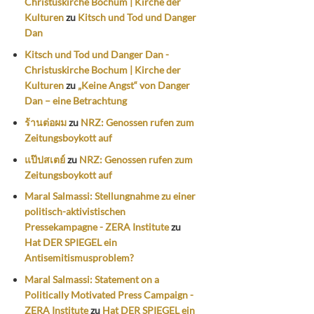
Christuskirche Bochum | Kirche der
Kulturen
zu
Kitsch und Tod und Danger
Dan
Kitsch und Tod und Danger Dan -
Christuskirche Bochum | Kirche der
Kulturen
zu
„Keine Angst“ von Danger
Dan – eine Betrachtung
ร้านต่อผม
zu
NRZ: Genossen rufen zum
Zeitungsboykott auf
แป๊ปสเตย์
zu
NRZ: Genossen rufen zum
Zeitungsboykott auf
Maral Salmassi: Stellungnahme zu einer
politisch-aktivistischen
Pressekampagne - ZERA Institute
zu
Hat DER SPIEGEL ein
Antisemitismusproblem?
Maral Salmassi: Statement on a
Politically Motivated Press Campaign -
ZERA Institute
zu
Hat DER SPIEGEL ein