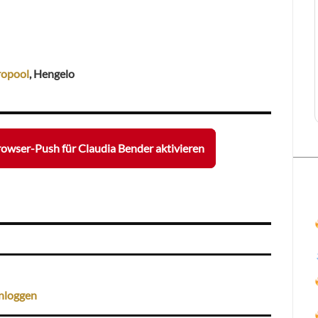
opool
, Hengelo
owser-Push für Claudia Bender aktivieren
nloggen