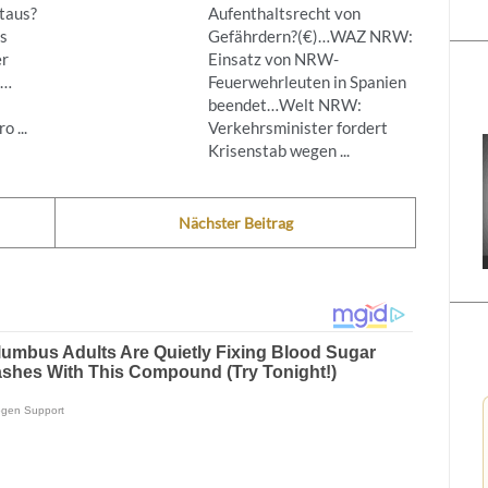
taus?
Aufenthaltsrecht von
s
Gefährdern?(€)…WAZ NRW:
er
Einsatz von NRW-
g…
Feuerwehrleuten in Spanien
beendet…Welt NRW:
 ...
Verkehrsminister fordert
Krisenstab wegen ...
Nächster Beitrag