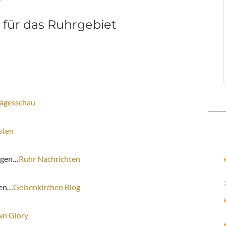
 für das Ruhrgebiet
agesschau
sten
agen…
Ruhr Nachrichten
hen…
Gelsenkirchen Blog
n Glory