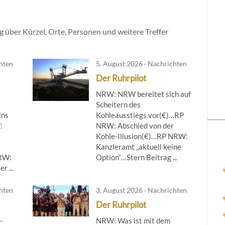
 über Kürzel, Orte, Personen und weitere Treffer
chten
5. August 2026 · Nachrichten
Der Ruhrpilot
NRW: NRW bereitet sich auf
Scheitern des
ins
Kohleausstiegs vor(€)…RP
:
NRW: Abschied von der
Kohle-Illusion(€)…RP NRW:
Kanzleramt „aktuell keine
NRW:
Option“…Stern Beitrag ...
r ...
chten
3. August 2026 · Nachrichten
Der Ruhrpilot
-
NRW: Was ist mit dem