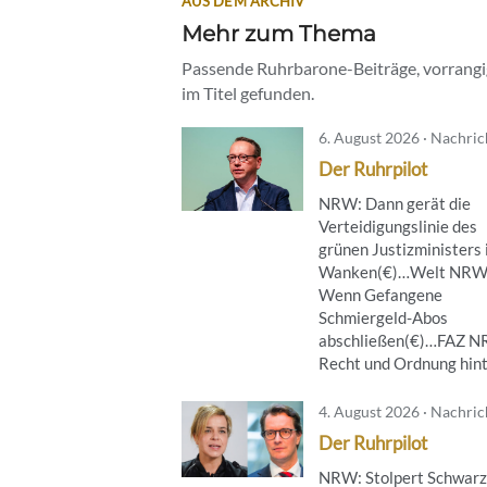
AUS DEM ARCHIV
Mehr zum Thema
Passende Ruhrbarone-Beiträge, vorrangig
im Titel gefunden.
6. August 2026 · Nachri
Der Ruhrpilot
NRW: Dann gerät die
Verteidigungslinie des
grünen Justizministers 
Wanken(€)…Welt NRW
Wenn Gefangene
Schmiergeld-Abos
abschließen(€)…FAZ 
Recht und Ordnung hinte
4. August 2026 · Nachri
Der Ruhrpilot
NRW: Stolpert Schwarz