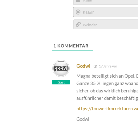
Name*
E-
Mail*
Webseite
1
KOMMENTAR
Godwi
17 Jahre vor
Magna beteiligt sich an Opel. 
Gast
Ganze 35 % liegen ganz woander
sicher, ob das wirklich beruhi
ausführlicher damit beschäftig
https://tonwertkorrekturen.
Godwi