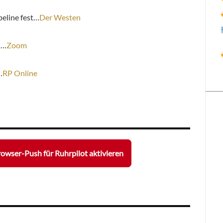
peline fest…
Der Westen
h…
Zoom
…
RP Online
owser-Push für Ruhrpilot aktivieren