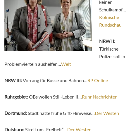
keinen
Schulkampf…
Kölnische
Rundschau
NRW II:
Türkische
Polizei soll in
Problemvierteln aushelfen…
Welt
NRW III:
Vorrang für Busse und Bahnen…
RP Online
Ruhrgebiet:
OBs wollen Still-Leben II…
Ruhr Nachrichten
Dortmund:
Stadt hatte frühe Gift-Hinweise…
Der Westen
Duisburg:
Streit um „Freiheit“…
Der Westen