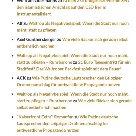
Wolfram Obermanns
zu
Artikel 3 Grundgesetz: Wie die SPD
den islamistischen Anschlag auf den CSD Berlin
instrumentalisiert
Alf
zu
Waltrop als Negativbeispiel: Wenn die Stadt nur noch
mäht, statt zu pflegen
Axel Günthersberger
zu
Wie viele Bäcker sich gerade selbst
entbehrlich machen
Waltrop als Negativbeispiel: Wenn die Stadt nur noch mäht,
statt zu pflegen – Ruhrbarone
zu
21 Euro Tageseintritt für ein
Stadtfest? Das Waltroper Parkfest spielt mit dem Feuer!
ACK
zu
Wie Putins deutsche Lautsprecher den Leipziger
Drohnenanschlag für antiwestliche Propaganda nutzen
Waltrop als Negativbeispiel: Wenn die Stadt nur noch mäht,
statt zu pflegen – Ruhrbarone
zu
Wie viele Bäcker sich gerade
selbst entbehrlich machen
"Kaiserfront Extra"-Romanfan
zu
Wie Putins deutsche
Lautsprecher den Leipziger Drohnenanschlag für
antiwestliche Propaganda nutzen