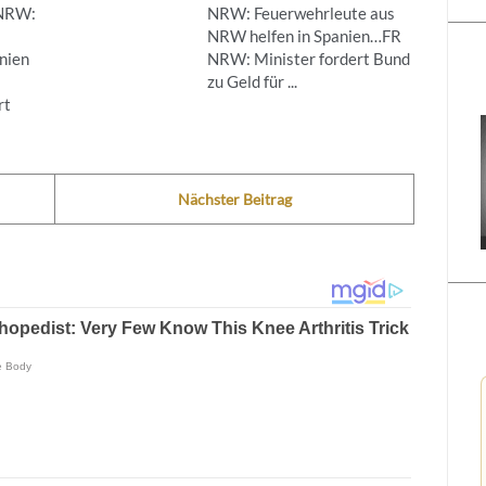
 NRW:
NRW: Feuerwehrleute aus
NRW helfen in Spanien…FR
nien
NRW: Minister fordert Bund
zu Geld für ...
rt
Nächster Beitrag