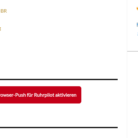
MBR
g
l
owser-Push für Ruhrpilot aktivieren