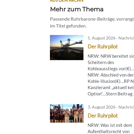
AUS DEM ARCHIV
Mehr zum Thema
Passende Ruhrbarone-Beiträge, vorrangig
im Titel gefunden.
5. August 2026 · Nachri
Der Ruhrpilot
NRW: NRW bereitet sic
Scheitern des
Kohleausstiegs vor(€)
NRW: Abschied von der
Kohle-Illusion(€)…RP 
Kanzleramt „aktuell ke
Option“…Stern Beitrag .
3. August 2026 · Nachri
Der Ruhrpilot
NRW: Was ist mit dem
Aufenthaltsrecht von