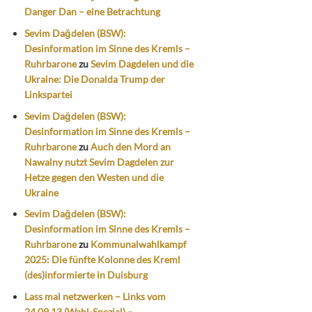
Danger Dan – eine Betrachtung
Sevim Dağdelen (BSW):
Desinformation im Sinne des Kremls –
Ruhrbarone
zu
Sevim Dagdelen und die
Ukraine: Die Donalda Trump der
Linkspartei
Sevim Dağdelen (BSW):
Desinformation im Sinne des Kremls –
Ruhrbarone
zu
Auch den Mord an
Nawalny nutzt Sevim Dagdelen zur
Hetze gegen den Westen und die
Ukraine
Sevim Dağdelen (BSW):
Desinformation im Sinne des Kremls –
Ruhrbarone
zu
Kommunalwahlkampf
2025: Die fünfte Kolonne des Kreml
(des)informierte in Duisburg
Lass mal netzwerken – Links vom
24.09.13 (Wahl-Spezial) –