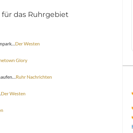
 für das Ruhrgebiet
enpark…
Der Westen
etown Glory
esaufen…
Ruhr Nachrichten
…
Der Westen
en