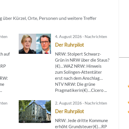
 über Kürzel, Orte, Personen und weitere Treffer
chten
4. August 2026 · Nachrichten
Der Ruhrpilot
h auf
NRW: Stolpert Schwarz-
Grün in NRW über die Staus?
…RP
(€)…WAZ NRW: Hinweis
zum Solingen-Attentäter
NRW:
erst nach dem Anschlag…
ine
NTV NRW: Die grüne
..
Pragmatikerin(€)…Cicero ...
chten
2. August 2026 · Nachrichten
Der Ruhrpilot
NRW: Jede dritte Kommune
erhöht Grundsteuer(€)…RP