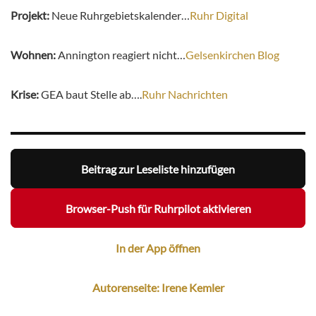
Projekt:
Neue Ruhrgebietskalender…
Ruhr Digital
Wohnen:
Annington reagiert nicht…
Gelsenkirchen Blog
Krise:
GEA baut Stelle ab….
Ruhr Nachrichten
Beitrag zur Leseliste hinzufügen
Browser-Push für Ruhrpilot aktivieren
In der App öffnen
Autorenseite: Irene Kemler