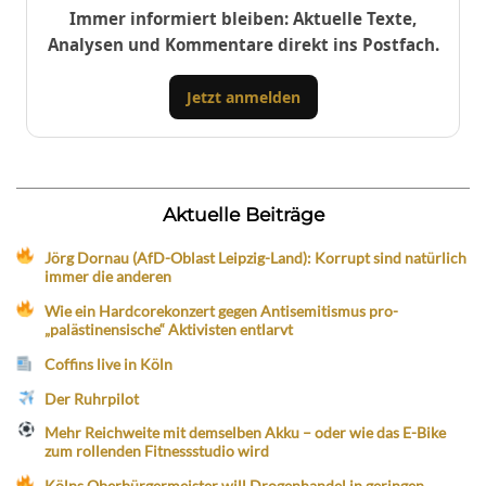
Immer informiert bleiben: Aktuelle Texte,
Analysen und Kommentare direkt ins Postfach.
Jetzt anmelden
Aktuelle Beiträge
Jörg Dornau (AfD-Oblast Leipzig-Land): Korrupt sind natürlich
immer die anderen
Wie ein Hardcorekonzert gegen Antisemitismus pro-
„palästinensische“ Aktivisten entlarvt
Coffins live in Köln
Der Ruhrpilot
Mehr Reichweite mit demselben Akku – oder wie das E-Bike
zum rollenden Fitnessstudio wird
Kölns Oberbürgermeister will Drogenhandel in geringen