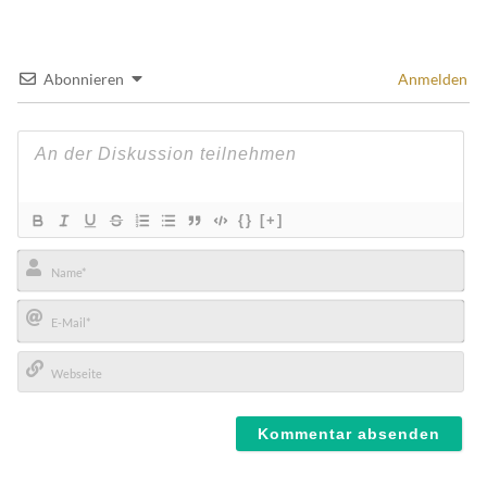
Abonnieren
Anmelden
{}
[+]
Name*
E-
Mail*
Webseite