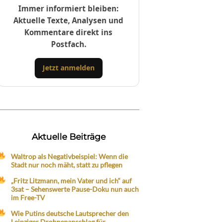
Immer informiert bleiben:
Aktuelle Texte, Analysen und
Kommentare direkt ins
Postfach.
Jetzt anmelden
Aktuelle Beiträge
Waltrop als Negativbeispiel: Wenn die
Stadt nur noch mäht, statt zu pflegen
„Fritz Litzmann, mein Vater und ich“ auf
3sat – Sehenswerte Pause-Doku nun auch
im Free-TV
Wie Putins deutsche Lautsprecher den
Leipziger Drohnenanschlag für