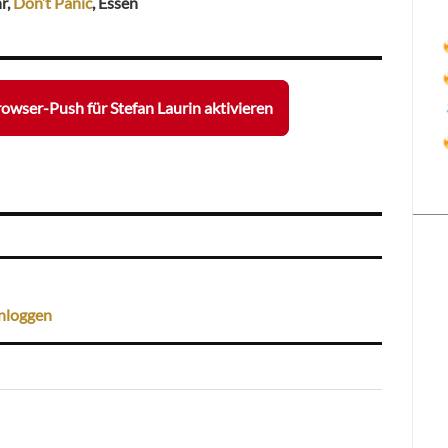
r,
Don’t Panic
, Essen
owser-Push für Stefan Laurin aktivieren
nloggen