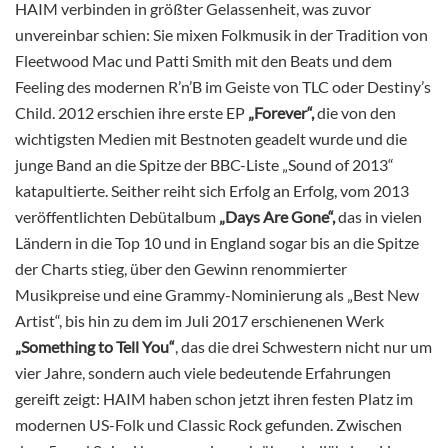
HAIM verbinden in größter Gelassenheit, was zuvor
unvereinbar schien: Sie mixen Folkmusik in der Tradition von
Fleetwood Mac und Patti Smith mit den Beats und dem
Feeling des modernen R’n’B im Geiste von TLC oder Destiny’s
Child. 2012 erschien ihre erste EP
„Forever“,
die von den
wichtigsten Medien mit Bestnoten geadelt wurde und die
junge Band an die Spitze der BBC-Liste „Sound of 2013“
katapultierte. Seither reiht sich Erfolg an Erfolg, vom 2013
veröffentlichten Debütalbum
„Days Are Gone“,
das in vielen
Ländern in die Top 10 und in England sogar bis an die Spitze
der Charts stieg, über den Gewinn renommierter
Musikpreise und eine Grammy-Nominierung als „Best New
Artist“, bis hin zu dem im Juli 2017 erschienenen Werk
„Something to Tell You“
, das die drei Schwestern nicht nur um
vier Jahre, sondern auch viele bedeutende Erfahrungen
gereift zeigt: HAIM haben schon jetzt ihren festen Platz im
modernen US-Folk und Classic Rock gefunden. Zwischen