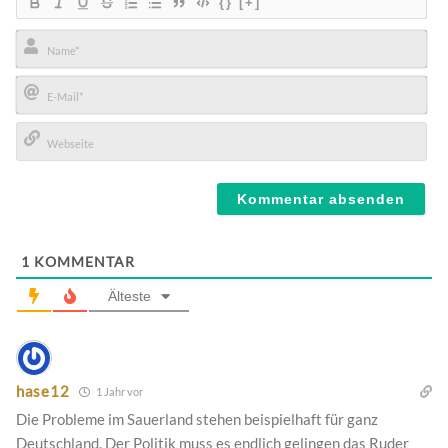
{}
[+]
Name*
E-
Mail*
Webseite
1
KOMMENTAR
Älteste
hase12
1 Jahr vor
Die Probleme im Sauerland stehen beispielhaft für ganz
Deutschland. Der Politik muss es endlich gelingen das Ruder