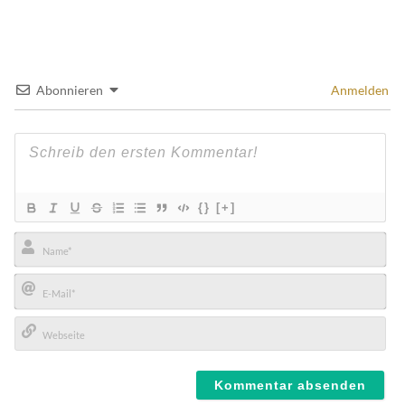
Abonnieren
Anmelden
{}
[+]
Name*
E-
Mail*
Webseite