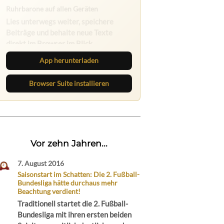
Nichts mehr verpassen
Die Ruhrbarone-App bringt den Blog
aufs Handy. Die Browser Suite hält
dich am Desktop auf dem Laufenden.
App herunterladen
Browser Suite installieren
Vor zehn Jahren...
7. August 2016
Saisonstart im Schatten: Die 2. Fußball-
Bundesliga hätte durchaus mehr
Beachtung verdient!
Traditionell startet die 2. Fußball-
Bundesliga mit ihren ersten beiden