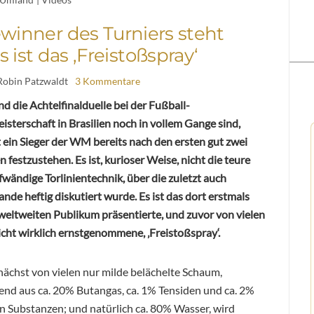
winner des Turniers steht
s ist das ‚Freistoßspray‘
Robin Patzwaldt
3 Kommentare
 die Achtelfinalduelle bei der Fußball-
sterschaft in Brasilien noch in vollem Gange sind,
 ein Sieger der WM bereits nach den ersten gut zwei
festzustehen. Es ist, kurioser Weise, nicht die teure
wändige Torlinientechnik, über die zuletzt auch
ande heftig diskutiert wurde. Es ist das dort erstmals
weltweiten Publikum präsentierte, und zuvor von vielen
cht wirklich ernstgenommene, ‚Freistoßspray‘.
nächst von vielen nur milde belächelte Schaum,
end aus ca. 20% Butangas, ca. 1% Tensiden und ca. 2%
n Substanzen; und natürlich ca. 80% Wasser, wird