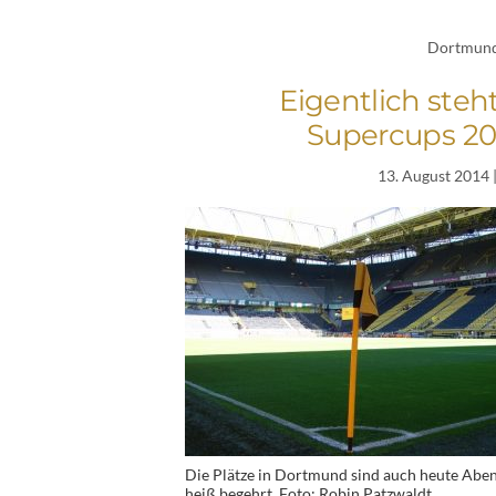
Dortmun
Eigentlich steh
Supercups 201
13. August 2014
Die Plätze in Dortmund sind auch heute Abe
heiß begehrt. Foto: Robin Patzwaldt