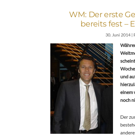
WM: Der erste Ge
bereits fest – E
30. Juni 2014
| 
Während
Weltmei
scheint
Wochen 
und auf
hierzul
einem 
noch ni
Der zu
besteh
andere