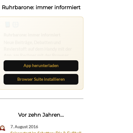
Ruhrbarone: immer informiert
Ruhrbarone auf allen Geräten
Lies unterwegs weiter, speichere
Beiträge und behalte neue Texte
direkt im Browser im Blick.
App herunterladen
Browser Suite installieren
Vor zehn Jahren...
7. August 2016