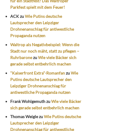
für ein Stadtfest? Das Waltroper
Parkfest spielt mit dem Feuer!
ACK
zu
Wie Putins deutsche
Lautsprecher den Leipziger
Drohnenanschlag für antiwestliche
Propaganda nutzen
Waltrop als Negativbeispiel: Wenn die
Stadt nur noch mäht, statt zu pflegen –
Ruhrbarone
zu
Wie viele Bäcker sich
gerade selbst entbehrlich machen
"Kaiserfront Extra"-Romanfan
zu
Wie
Putins deutsche Lautsprecher den
Leipziger Drohnenanschlag für
antiwestliche Propaganda nutzen
Frank Wohlgemuth
zu
Wie viele Bäcker
sich gerade selbst entbehrlich machen
Thomas Weigle
zu
Wie Putins deutsche
Lautsprecher den Leipziger
Drohnenanschlag für antiwestliche