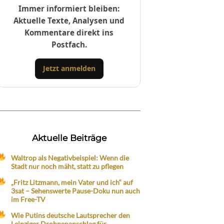
Immer informiert bleiben:
Aktuelle Texte, Analysen und
Kommentare direkt ins
Postfach.
Jetzt anmelden
Aktuelle Beiträge
Waltrop als Negativbeispiel: Wenn die
Stadt nur noch mäht, statt zu pflegen
„Fritz Litzmann, mein Vater und ich“ auf
3sat – Sehenswerte Pause-Doku nun auch
im Free-TV
Wie Putins deutsche Lautsprecher den
Leipziger Drohnenanschlag für