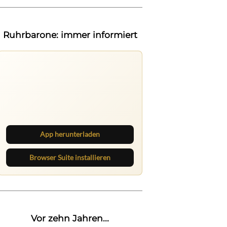
Ruhrbarone: immer informiert
Ruhrbarone auf allen Geräten
Lies unterwegs weiter, speichere
Beiträge und behalte neue Texte
direkt im Browser im Blick.
App herunterladen
Browser Suite installieren
Vor zehn Jahren...