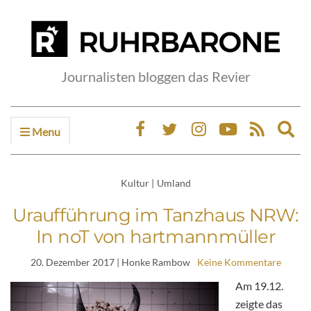
Journalisten bloggen das Revier
Menu
Ex
sea
fo
Kultur
|
Umland
Uraufführung im Tanzhaus NRW:
In noT von hartmannmüller
20. Dezember 2017
| Honke Rambow
Keine Kommentare
Am 19.12.
zeigte das