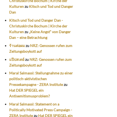
Christuskirche Bochum | Kirche der
Kulturen
zu
Kitsch und Tod und Danger
Dan
Kitsch und Tod und Danger Dan -
Christuskirche Bochum | Kirche der
Kulturen
zu
„Keine Angst“ von Danger
Dan – eine Betrachtung
ร้านต่อผม
zu
NRZ: Genossen rufen zum
Zeitungsboykott auf
แป๊ปสเตย์
zu
NRZ: Genossen rufen zum
Zeitungsboykott auf
Maral Salmassi: Stellungnahme zu einer
politisch-aktivistischen
Pressekampagne - ZERA Institute
zu
Hat DER SPIEGEL ein
Antisemitismusproblem?
Maral Salmassi: Statement on a
Politically Motivated Press Campaign -
ZERA Institute
zu
Hat DER SPIEGEL ein