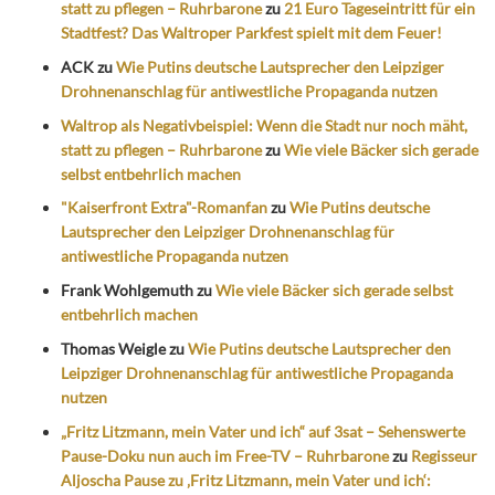
statt zu pflegen – Ruhrbarone
zu
21 Euro Tageseintritt für ein
Stadtfest? Das Waltroper Parkfest spielt mit dem Feuer!
ACK
zu
Wie Putins deutsche Lautsprecher den Leipziger
Drohnenanschlag für antiwestliche Propaganda nutzen
Waltrop als Negativbeispiel: Wenn die Stadt nur noch mäht,
statt zu pflegen – Ruhrbarone
zu
Wie viele Bäcker sich gerade
selbst entbehrlich machen
"Kaiserfront Extra"-Romanfan
zu
Wie Putins deutsche
Lautsprecher den Leipziger Drohnenanschlag für
antiwestliche Propaganda nutzen
Frank Wohlgemuth
zu
Wie viele Bäcker sich gerade selbst
entbehrlich machen
Thomas Weigle
zu
Wie Putins deutsche Lautsprecher den
Leipziger Drohnenanschlag für antiwestliche Propaganda
nutzen
„Fritz Litzmann, mein Vater und ich“ auf 3sat – Sehenswerte
Pause-Doku nun auch im Free-TV – Ruhrbarone
zu
Regisseur
Aljoscha Pause zu ‚Fritz Litzmann, mein Vater und ich‘: