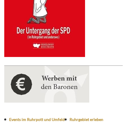
Events im Ruhrpott und Umfeld
Ruhrgebiet erleben