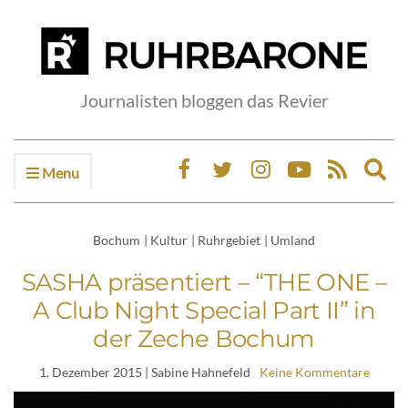
Journalisten bloggen das Revier
Menu
Ex
sea
fo
Bochum
|
Kultur
|
Ruhrgebiet
|
Umland
SASHA präsentiert – “THE ONE –
A Club Night Special Part II” in
der Zeche Bochum
1. Dezember 2015
| Sabine Hahnefeld
Keine Kommentare