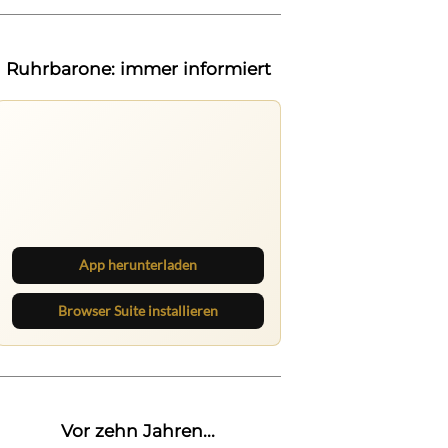
Ruhrbarone: immer informiert
Ruhrbarone auf allen Geräten
Lies unterwegs weiter, speichere
Beiträge und behalte neue Texte
direkt im Browser im Blick.
App herunterladen
Browser Suite installieren
Vor zehn Jahren...