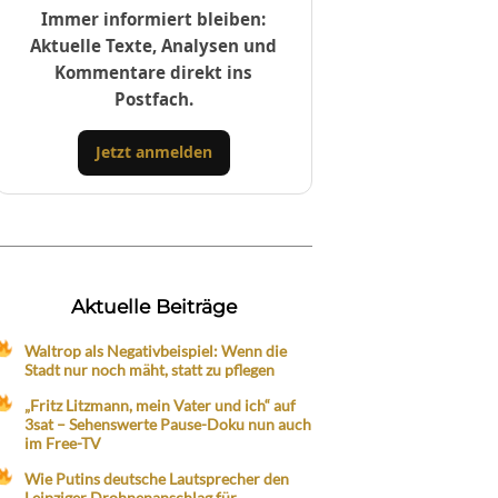
Immer informiert bleiben:
Aktuelle Texte, Analysen und
Kommentare direkt ins
Postfach.
Jetzt anmelden
Aktuelle Beiträge
Waltrop als Negativbeispiel: Wenn die
Stadt nur noch mäht, statt zu pflegen
„Fritz Litzmann, mein Vater und ich“ auf
3sat – Sehenswerte Pause-Doku nun auch
im Free-TV
Wie Putins deutsche Lautsprecher den
Leipziger Drohnenanschlag für