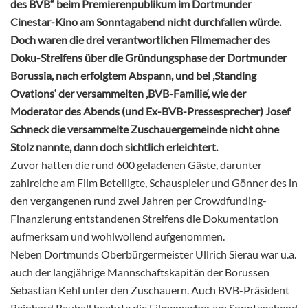
des BVB“ beim Premierenpublikum im Dortmunder
Cinestar-Kino am Sonntagabend nicht durchfallen würde.
Doch waren die drei verantwortlichen Filmemacher des
Doku-Streifens über die Gründungsphase der Dortmunder
Borussia, nach erfolgtem Abspann, und bei ‚Standing
Ovations‘ der versammelten ‚BVB-Familie‘, wie der
Moderator des Abends (und Ex-BVB-Pressesprecher) Josef
Schneck die versammelte Zuschauergemeinde nicht ohne
Stolz nannte, dann doch sichtlich erleichtert.
Zuvor hatten die rund 600 geladenen Gäste, darunter
zahlreiche am Film Beteiligte, Schauspieler und Gönner des in
den vergangenen rund zwei Jahren per Crowdfunding-
Finanzierung entstandenen Streifens die Dokumentation
aufmerksam und wohlwollend aufgenommen.
Neben Dortmunds Oberbürgermeister Ullrich Sierau war u.a.
auch der langjährige Mannschaftskapitän der Borussen
Sebastian Kehl unter den Zuschauern. Auch BVB-Präsident
Reinhard Rauball beehrte die Filmemacher am Sonntagabend