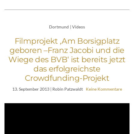
Dortmund
|
Videos
Filmprojekt ‚Am Borsigplatz
geboren –Franz Jacobi und die
Wiege des BVB‘ ist bereits jetzt
das erfolgreichste
Crowdfunding-Projekt
13. September 2013
| Robin Patzwaldt
Keine Kommentare